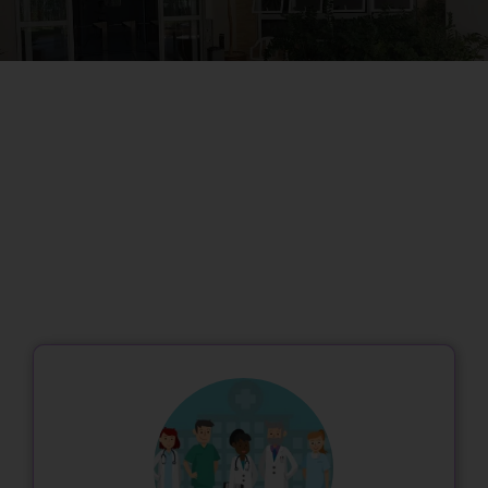
Somos uma equipe
multiprofissional que
decidiram trabalhar de forma
diferente do modelo de
clínica tradicional: