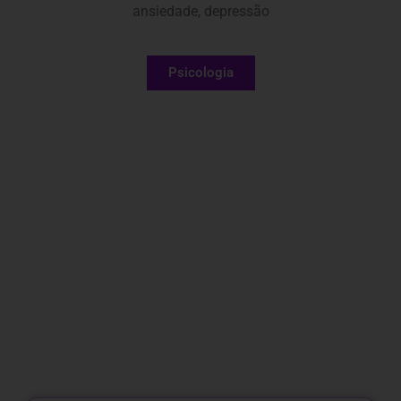
ansiedade, depressão
Psicologia
CONHEÇA NOSSOS
PROFISSIONAIS