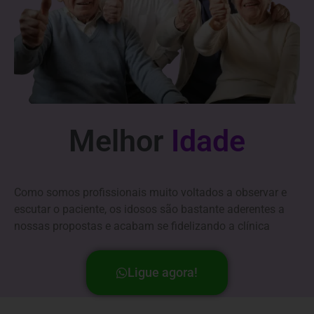
Melhor
I
d
a
d
e
R
A
e
t
e
c
n
u
d
p
i
e
m
r
Como somos profissionais muito voltados a observar e
escutar o paciente, os idosos são bastante aderentes a
nossas propostas e acabam se fidelizando a clínica
Ligue agora!